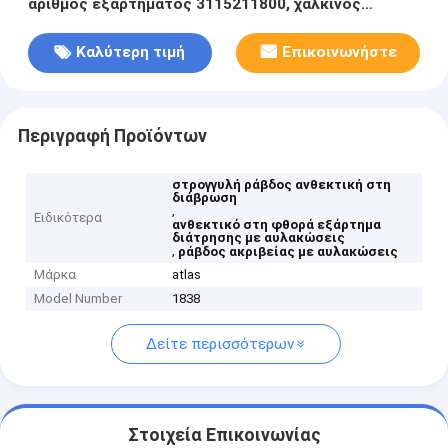
αριθμός εξαρτήματος 3115211800, χάλκινος
οδηγός μπροστινού οδηγού
Καλύτερη τιμή
Επικοινωνήστε
Περιγραφή Προϊόντων
στρογγυλή ράβδος ανθεκτική στη
διάβρωση
,
Ειδικότερα
ανθεκτικό στη φθορά εξάρτημα
διάτρησης με αυλακώσεις
,
ράβδος ακριβείας με αυλακώσεις
Μάρκα
atlas
Model Number
1838
Δείτε περισσότερων
Στοιχεία Επικοινωνίας