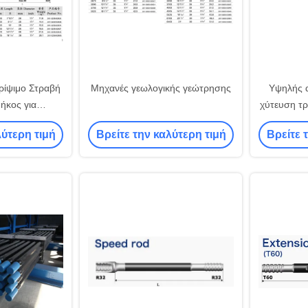
ρίψιμο Στραβή
Μηχανές γεωλογικής γεώτρησης
Υψηλής 
μήκος για
χύτευση τρ
ακούφισης σε
επεξεργασ
λύτερη τιμή
Βρείτε την καλύτερη τιμή
Βρείτε 
αταστροφής