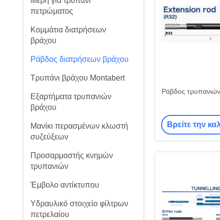
Μέρη για τρυπάνι
πετρώματος
Κομμάτια διατρήσεων
βράχου
Ράβδος διατρήσεων βράχου
Τρυπάνι βράχου Montabert
Ράβδος τρυπανιώ
Εξαρτήματα τρυπανιών
βράχου
Βρείτε την κα
Μανίκι περασμένων κλωστή
συζεύξεων
Προσαρμοστής κνημών
τρυπανιών
Έμβολο αντίκτυπου
Υδραυλικό στοιχείο φίλτρων
πετρελαίου