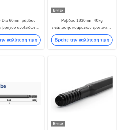
Βίντεο
 Dia 60mm ράβδος
Ράβδος 1830mm 40kg
ν βράχου ανοξείδωτου
επέκτασης κομματιών τρυπανιών
1525mm
μεταλλείας D76 T51
την καλύτερη τιμή
Βρείτε την καλύτερη τιμή
μεταλλεύματος
Βίντεο