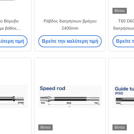
Βίντεο
ίο Βόρυβο
Ράβδος διατρήσεων βράχου
T60 D60
με βάθος
2400mm
διατρήσεω
-100 μέτρα
λύτερη τιμή
Βρείτε την καλύτερη τιμή
Βρείτε 
Βίντεο
Βίντεο