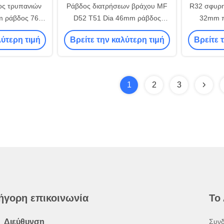
ος τρυπανιών
Ράβδος διατρήσεων βράχου MF
R32 σφυρη
 ράβδος 76kg
D52 T51 Dia 46mm ράβδος
32mm π
ντα Furukawa
τρυπανιών W1 1830mm
ράβδος τρ
λύτερη τιμή
Βρείτε την καλύτερη τιμή
Βρείτε 
δια
1
2
3
ήγορη επικοινωνία
Το
Διεύθυνση
Συνδ