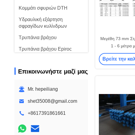
Κομμάτι σφυριών DTH
Υδραυλική εξάρτηση
σφραγίδων κυλίνδρων
Τρυπάνια βράχου
Μεγέθη 73 mm Στ
1 - 6 μέτρα 
Τρυπάνια βράχου Epiroc
επιχειρήσεις αν
Βρείτε την κα
καταστάσεις κ
Επικοινωνήστε μαζί μας
Mr. hepeiliang
shet35008@gmail.com
+8617391861661