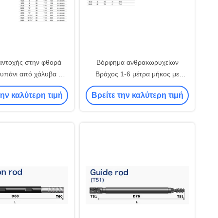
αντοχής στην φθορά
Βόρφημα ανθρακωρυχείων
υπάνι από χάλυβα για
Βράχος 1-6 μέτρα μήκος με
ία θερμής προώθησης
σκληρότητα HRC 48-55
την καλύτερη τιμή
Βρείτε την καλύτερη τιμή