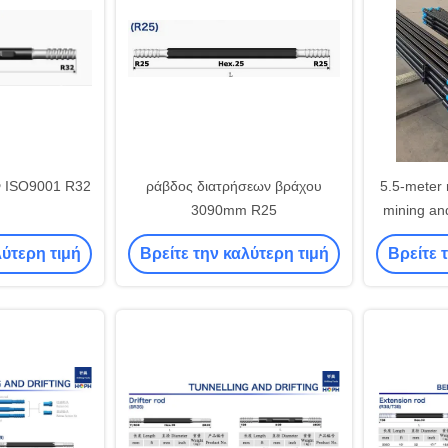
ν ISO9001 R32
ράβδος διατρήσεων βράχου
5.5-meter r
3090mm R25
mining and
to transm
λύτερη τιμή
Βρείτε την καλύτερη τιμή
Βρείτε 
smooth a