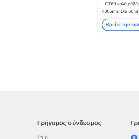
GT60 καλά ράβδ
4305mm Dia 60mm
MF για τον άτλα
Βρείτε την κα
Γρήγορος σύνδεσμος
Γρ
Σπίτι