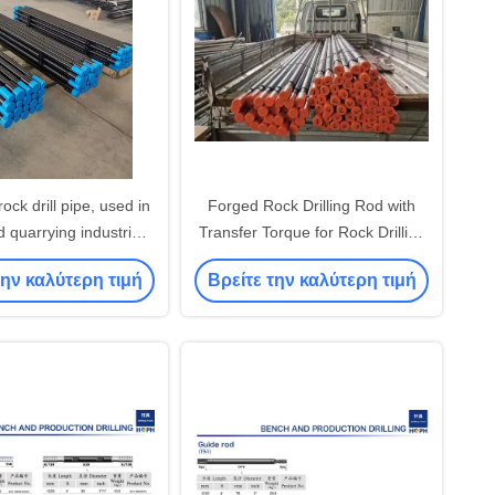
ock drill pipe, used in
Forged Rock Drilling Rod with
 quarrying industries
Transfer Torque for Rock Drilling
it torque and achieve
Applications
την καλύτερη τιμή
Βρείτε την καλύτερη τιμή
nd precise drilling.