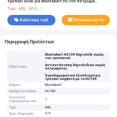
τρυπάνι είναι για Montabert HC109 πετρώμα
τρυπάνι
Τιμή：600
MOQ：1
Καλύτερη τιμή
Επικοινωνήστε
Περιγραφή Προϊόντων
Montabert HC109 δαχτυλίδι ουράς
του τρυπανιού
,
Αντικατάσταση δαχτυλιδιών ουράς
Ειδικότερα
πετρώματος
,
Συμπληρωματικό εξοπλισμό για
τρυπάνι συμβατό με το HC109
Μάρκα
Montabert
Αριθμό μοντέλου
HC109
Ποσότητα
1
παραγγελίας min
Τιμή
600
Όροι πληρωμής
T/T