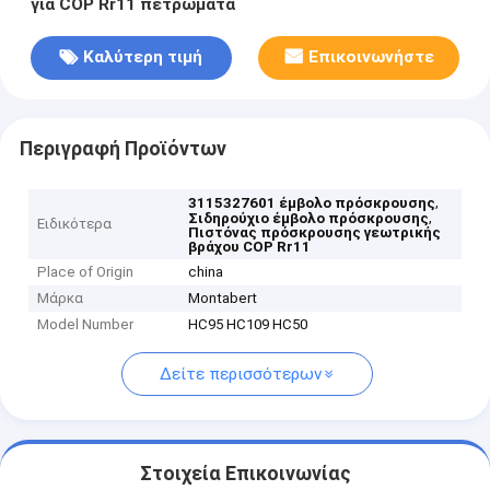
για COP Rr11 πετρώματα
Καλύτερη τιμή
Επικοινωνήστε
Περιγραφή Προϊόντων
,
3115327601 έμβολο πρόσκρουσης
,
Σιδηρούχιο έμβολο πρόσκρουσης
Ειδικότερα
Πιστόνας πρόσκρουσης γεωτρικής
βράχου COP Rr11
Place of Origin
china
Μάρκα
Montabert
Model Number
HC95 HC109 HC50
Δείτε περισσότερων
Στοιχεία Επικοινωνίας