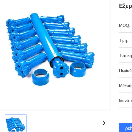
Εξε
MOQ:
Τιμή:
Τυπική
Περίο
Μέθοδ
Ικανότ
Βρεί