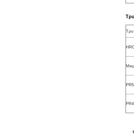
Τρυ
Τρυ
HR
Μικ
PR5
PR4