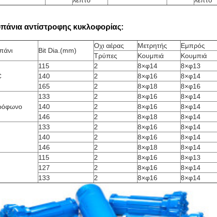
λεπτό
λεπτό
πάνια αντίστροφης κυκλοφορίας:
Οχι αέρας
Μετρητής
Εμπρός
πάνι
Bit Dia.(mm)
Τρύπες
Κουμπιά
Κουμπιά
115
2
8×φ14
8×φ13
C
140
2
8×φ16
8×φ14
165
2
8×φ18
8×φ16
133
2
8×φ16
8×φ14
ρόφωνο
140
2
8×φ16
8×φ14
146
2
8×φ18
8×φ14
133
2
8×φ16
8×φ14
140
2
8×φ16
8×φ14
146
2
8×φ18
8×φ14
115
2
8×φ16
8×φ13
127
2
8×φ16
8×φ14
133
2
8×φ16
8×φ14