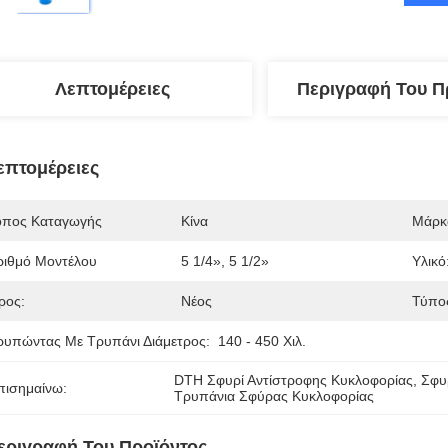
Λεπτομέρειες
Περιγραφή Του Π
επτομέρειες
όπος Καταγωγής
Κίνα
Μάρκ
ριθμό Μοντέλου
5 1/4», 5 1/2»
Υλικό
ρος:
Νέος
Τύπο
ρυπώντας Με Τρυπάνι Διάμετρος:
140 - 450 Χιλ.
DTH Σφυρί Αντίστροφης Κυκλοφορίας
, 
Σφυ
πισημαίνω:
Τρυπάνια Σφύρας Κυκλοφορίας
εριγραφή Του Προϊόντος