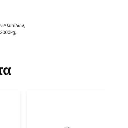
ών Αλυσίδων
,
12000kg
,
τα