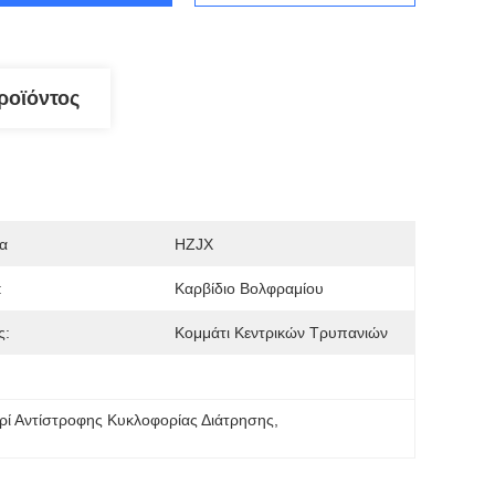
ροϊόντος
α
HZJX
:
Καρβίδιο Βολφραμίου
ς:
Κομμάτι Κεντρικών Τρυπανιών
ρί Αντίστροφης Κυκλοφορίας Διάτρησης
, 