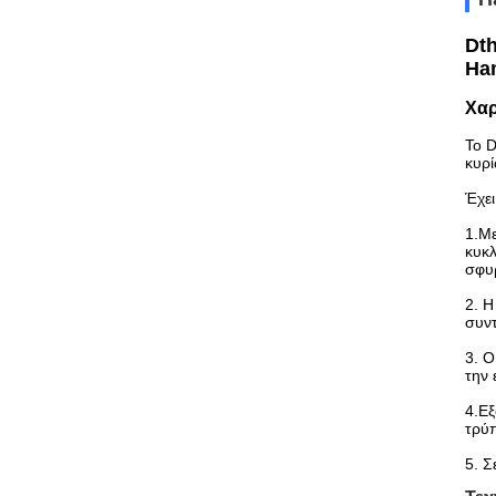
Dt
Ha
Χαρ
Το D
κυρί
Έχει
1.Με
κυκλ
σφυρ
2. Η
συν
3. Ο
την 
4.Εξ
τρύπ
5. Σ