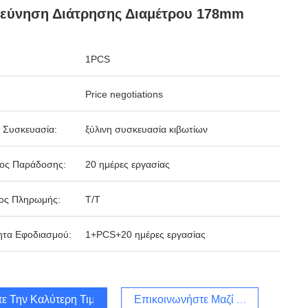
ρεύνηση Διάτρησης Διαμέτρου 178mm
1PCS
Price negotiations
 Συσκευασία:
ξύλινη συσκευασία κιβωτίων
δος Παράδοσης:
20 ημέρες εργασίας
ος Πληρωμής:
T/T
ητα Εφοδιασμού:
1+PCS+20 ημέρες εργασίας
τε Την Καλύτερη Τιμή
Επικοινωνήστε Μαζί Μας