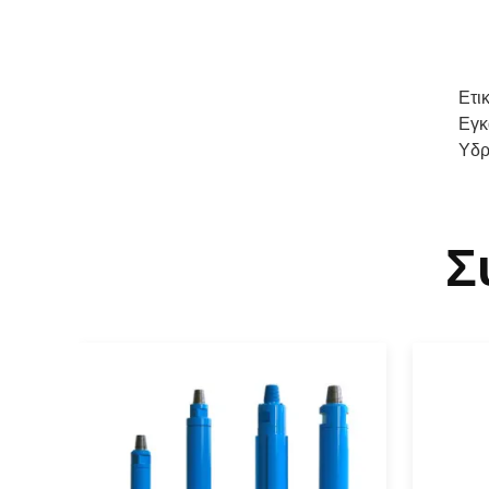
Ετι
Εγκ
Υδρ
Σ