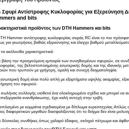
h Σφυρί Αντίστροφης Κυκλοφορίας για Εξερεύνηση Δ
mmers and bits
ακτηριστικά προϊόντος των DTH Hammers και bits
TH Hammer αντίστροφης κυκλοφορίας σειράς RC είναι το πιο πρόσφατο
ως για γεωτρήσεις βαθιάς εξερεύνησης και έλεγχο βαθμού μεταλλεύματ
 τα ακόλουθα χαρακτηριστικά:
 βάση την προηγούμενη εμπειρία των συνηθισμένων σφυριών, σε συνδ
οφορίας, της βελτιστοποιημένης εσωτερικής δομής και της ιδανικής μετ
ιών που τρυπούν με γρήγορη, ομαλή και συνεχή δειγματοληψία.
 εσωτερική δομή είναι πολύ απλή με εξαρτήματα υψηλής ακαμψίας, εξασ
τήρηση του σφυριού.
 σωλήνας συλλογής υιοθετεί ένα ολοκληρωμένο σχέδιο και μπορεί να 
επεξεργασία ενανθράκωσης, έχει καλή αντοχή στην τριβή.
οπλισμένο με κομμάτια σχεδιασμένα με δίπλωμα ευρεσιτεχνίας.Απλώς αν
ες διαφορετικών μεγεθών διασφαλίζοντας ότι το δείγμα δεν είναι μολυσ
ε δύσκολες συνθήκες όπως χαλαρό έδαφος, σκληρό πέτρωμα και άφθονο 