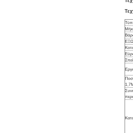
Τεχ
Τεχ
Τύπ
Μήκο
Βάρο
ΕΞΩ
Κοτ
Εύρ
Σπε
Εργ
Ποσ
1,7
Συν
περ
Κατ