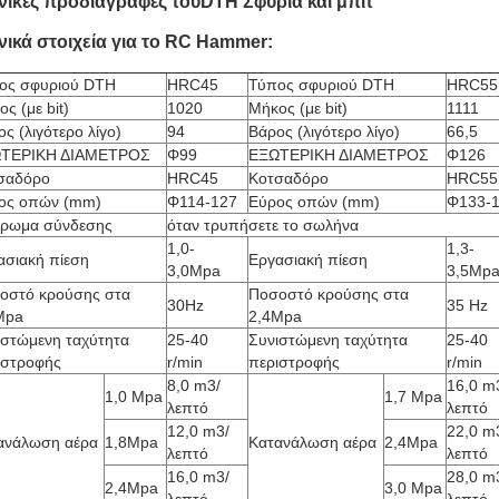
νικές προδιαγραφές του
DTH Σφυριά και μπιτ
νικά στοιχεία για το RC Hammer:
ος σφυριού DTH
HRC45
Τύπος σφυριού DTH
HRC55
ς (με bit)
1020
Μήκος (με bit)
1111
ς (λιγότερο λίγο)
94
Βάρος (λιγότερο λίγο)
66,5
ΤΕΡΙΚΗ ΔΙΑΜΕΤΡΟΣ
Φ99
ΕΞΩΤΕΡΙΚΗ ΔΙΑΜΕΤΡΟΣ
Φ126
σαδόρο
HRC45
Κοτσαδόρο
HRC55
ος οπών (mm)
Φ114-127
Εύρος οπών (mm)
Φ133-
ίρωμα σύνδεσης
όταν τρυπήσετε το σωλήνα
1,0-
1,3-
ασιακή πίεση
Εργασιακή πίεση
3,0Mpa
3,5Mp
οστό κρούσης στα
Ποσοστό κρούσης στα
30Hz
35 Hz
Mpa
2,4Mpa
ιστώμενη ταχύτητα
25-40
Συνιστώμενη ταχύτητα
25-40
ιστροφής
r/min
περιστροφής
r/min
8,0 m3/
16,0 m
1,0 Mpa
1,7 Mpa
λεπτό
λεπτό
12,0 m3/
22,0 m
ανάλωση αέρα
1,8Mpa
Κατανάλωση αέρα
2,4Mpa
λεπτό
λεπτό
16,0 m3/
28,0 m
2,4Mpa
3,0 Mpa