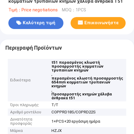
κομματιών τρυπανιών κνημών χάλυβα άνθρακα T51
Τιμή：Price negotiations
MOQ：1PCS
Καλύτερη τιμή
Επικοινωνήστε
Περιγραφή Προϊόντων
t51 περασμένος κλωστή
προσαρμοστής κομματιών
τρυπανιών κνημών
,
περασμένος κλωστή προσαρμοστής
Ειδικότερα
654mm κομματιών τρυπανιών
κνημών
,
Προσαρμοστής κνημών χάλυβα
άνθρακα t51
Όροι πληρωμής
T/T
Αριθμό μοντέλου
COPPRD18S/COPRD22S
Δυνατότητα
1+PCS+20 εργάσιμη ημέρα
προσφοράς
Μάρκα
HZJX