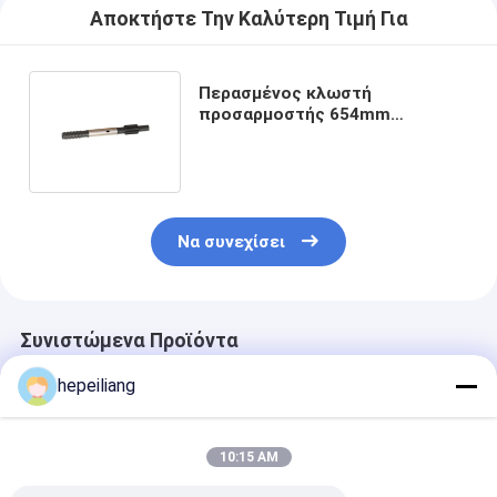
Αποκτήστε Την Καλύτερη Τιμή Για
Περασμένος κλωστή
προσαρμοστής 654mm
κομματιών τρυπανιών κνημών
χάλυβα άνθρακα T51
Να συνεχίσει
Συνιστώμενα Προϊόντα
hepeiliang
10:15 AM