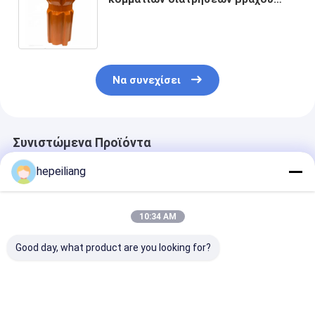
T38 R38 Dia 41mm
Να συνεχίσει
Συνιστώμενα Προϊόντα
hepeiliang
10:34 AM
Good day, what product are you looking for?
R32-51 Reaming Bit
89mm R32 Reaming
Κωνικό τρυπά
Bit
εξόρυξης με 
καρβιδίου