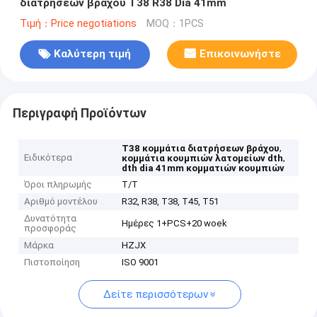
διατρήσεων βράχου T38 R38 Dia 41mm
Τιμή：Price negotiations
MOQ：1PCS
Καλύτερη τιμή
Επικοινωνήστε
Περιγραφή Προϊόντων
,
T38 κομμάτια διατρήσεων βράχου
Ειδικότερα
,
κομμάτια κουμπιών λατομείων dth
dth dia 41mm κομματιών κουμπιών
Όροι πληρωμής
T/T
Αριθμό μοντέλου
R32, R38, T38, T45, T51
Δυνατότητα
Ημέρες 1+PCS+20 woek
προσφοράς
Μάρκα
HZJX
Πιστοποίηση
ISO 9001
Δείτε περισσότερων