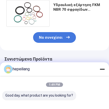
Υδραυλική εξάρτηση FKM
NBR 70 σφραγίδων
κυλίνδρων EPDM
λαστιχένιο δαχτυλίδι Ο
Να συνεχίσει
Συνιστώμενα Προϊόντα
hepeiliang
1:49 PM
Good day, what product are you looking for?
86731312 εξάρτηση
Επίπεδη λαστιχένια
Λαστιχένια