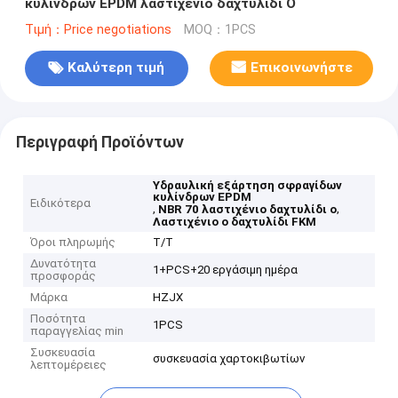
κυλίνδρων EPDM λαστιχένιο δαχτυλίδι Ο
Τιμή：Price negotiations
MOQ：1PCS
Καλύτερη τιμή
Επικοινωνήστε
Περιγραφή Προϊόντων
Υδραυλική εξάρτηση σφραγίδων
κυλίνδρων EPDM
Ειδικότερα
,
,
NBR 70 λαστιχένιο δαχτυλίδι ο
Λαστιχένιο ο δαχτυλίδι FKM
Όροι πληρωμής
T/T
Δυνατότητα
1+PCS+20 εργάσιμη ημέρα
προσφοράς
Μάρκα
HZJX
Ποσότητα
1PCS
παραγγελίας min
Συσκευασία
συσκευασία χαρτοκιβωτίων
λεπτομέρειες