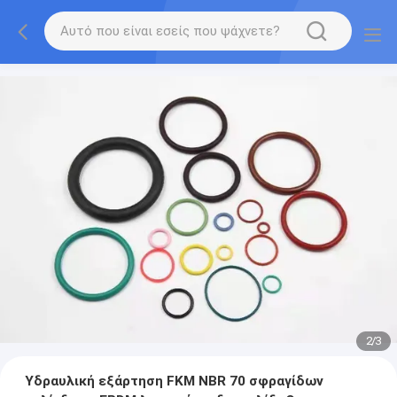
2
/
3
Υδραυλική εξάρτηση FKM NBR 70 σφραγίδων